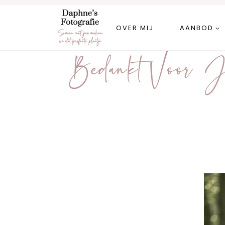
Doorgaan
naar
OVER MIJ
AANBOD
inhoud
Bedankt Voor J