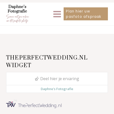
Doorgaan
Plan hier uw
naar
pasfoto afspraak
inhoud
THEPERFECTWEDDING.NL
WIDGET