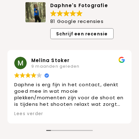
Daphne's Fotografie
81 Google recensies
Schrijf een recensie
Melina Stoker
9 maanden geleden
Daphne is erg fijn in het contact, denkt
goed mee in wat mooie
plekken/momenten zijn voor de shoot en
is tijdens het shooten relaxt wat zorgt
voor mooie beelden/foto’s.
Lees verder
Wij hebben bij haar een
zwangerschapsshoot gedaan en zijn erg
tevreden!