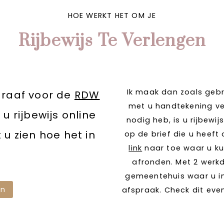
HOE WERKT HET OM JE
Rijbewijs Te Verlengen
Ik maak dan zoals gebr
graaf voor de
RDW
met u handtekening ver
 u rijbewijs online
nodig heb, is u rijbewi
 u zien hoe het in
op de brief die u heeft
link
naar toe waar u ku
afronden. Met 2 werkd
gemeentehuis waar u i
en
afspraak. Check dit eve