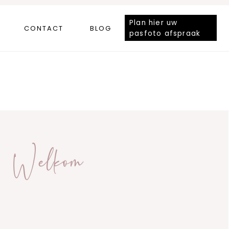
Plan hier uw
CONTACT
BLOG
pasfoto afspraak
Welkom