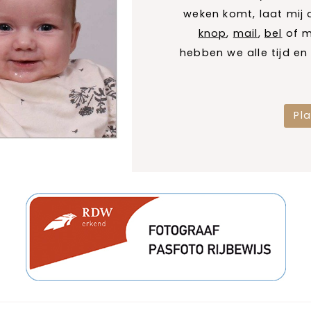
weken komt, laat mij
knop
,
mail
,
bel
of m
hebben we alle tijd e
Pla