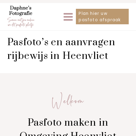
Doorgaan
Plan hier uw
naar
pasfoto afspraak
inhoud
Pasfoto’s en aanvragen
rijbewijs in Heenvliet
Welkom
Pasfoto maken in