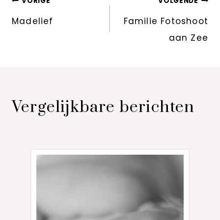
Bericht
VORIGE
VOLGENDE
navigatie
Madelief
Familie Fotoshoot
aan Zee
Vergelijkbare berichten