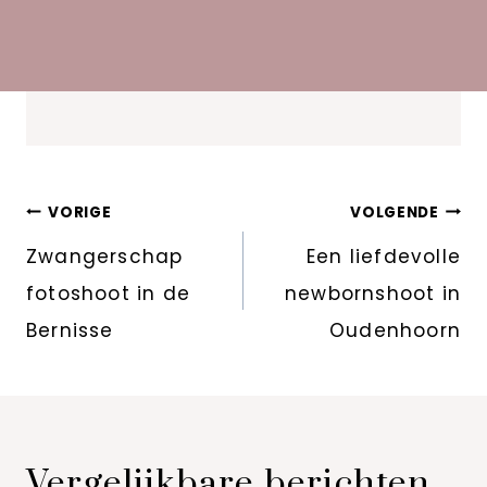
Bericht
VORIGE
VOLGENDE
navigatie
Zwangerschap
Een liefdevolle
fotoshoot in de
newbornshoot in
Bernisse
Oudenhoorn
Vergelijkbare berichten