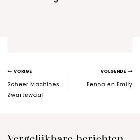
Bericht
VORIGE
VOLGENDE
navigatie
Scheer Machines
Fenna en Emily
Zwartewaal
Vergelijkbare berichten